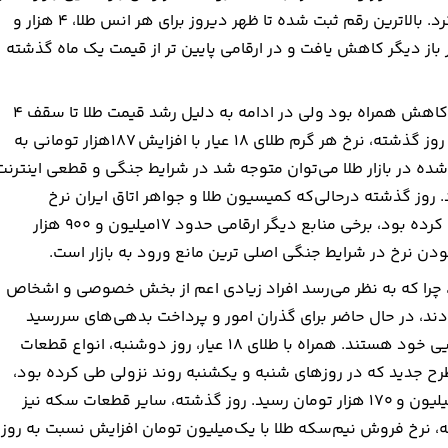
روز دوشنبه با ادامه روند نزولی، رقم ۴ هزار و ۶۴۴ دلار را ثبت کرد. بالاترین رقم ثبت شده تا ظهر دیروز برای هر انس طلا، ۴ هزار و
ار بود. قیمت طلا بعد از نزدیک شدن به ۴ هزار و ۷۰۰دلار باز دیگر کاهش یافت و در ارقامی پایین تر از قیمت یک ماه گذشته
کارشناسان معتقدند، با وجود این که شروع بازار طلای جهانی با کاهش همراه بود ولی در ادامه به دلیل رشد قیمت طلا تا سقف ۴
هزار و ۷۰۰ دلار، موجب رشد نسبی قیمت طلا در بازار داخلی شد. روز گذشته، نرخ هر گرم طلای ۱۸ عیار با افزایش ۱۸۷هزار تومانی به
رخ‌های اعلام شده در بازار طلا می‌توان متوجه شد در شرایط جنگی و قطعی اینترنت
. روز گذشته درحالی‌که کمیسیون طلا و جواهر اتاق ایران نرخ
۱۸‌میلیون و ۱۴۷ هزار تومان به ازای هر گرم طلای ۱۸ عیار را اعلام کرده بود، برخی منابع دیگر ارقامی حدود ۱۷‌میلیون و ۹۰۰ هزار
ود، چرا که به نظر می‌رسد افراد زیادی اعم از بخش خصوصی و اشخاص
دند، در حال حاضر برای گذران امور و پرداخت بدهی‌های سررسید
شده، به دنبال اولین فرصت مناسب برای فروش دارایی‌های طلایی خود هستند. همراه با طلای ۱۸ عیار، روز دوشنبه، انواع قطعات
رح جدید که در روزهای شنبه و یکشنبه روند نزولی طی کرده بود،
روز دوشنبه با افزایش ۲‌میلیون و ۱۷۰ هزار تومانی به رقم ۱۸۵‌میلیون و ۱۷۰ هزار تومان رسید. روز گذشته، سایر قطعات سکه نیز
، نرخ فروش نیم‌سکه طلا با یک‌میلیون تومان افزایش نسبت به ‌روز