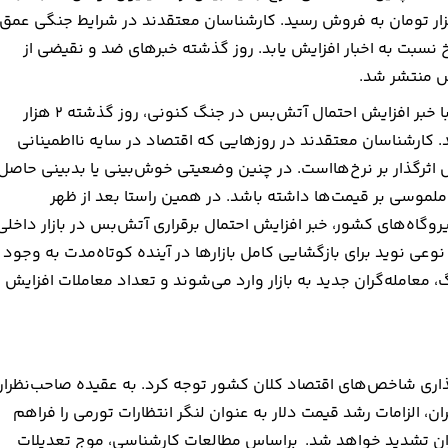
یکشنبه افزایش قیمت داشت و در رقم ۱۸۵ میلیون و ۱۷۰هزار تومان به فروش رسید. کارشناسان معتقدند در شرایط جنگی عمق
سبت به اخبار افزایش یابد. روز گذشته خبرهای ضد و نقیضی از
س منتشر شد.
دلار که روز یکشنبه در رقم ۱۵۵هزار تومان به فروش می‌رسید با خبر افزایش احتمال آتش‌بس در جنگ کنونی، روز گذشته ۲ هزار
قم ۱۵۷هزار تومان معامله شد. کارشناسان معتقدند در روزهایی که اقتصاد در سایه نااطمینانی
ل اثرگذار بر نرخ‌هااست. در چنین وضعیتی خوش‌بینی یا بدبینی حاصل
 ملموسی بر قیمت‌ها داشته باشد. در همین راستا بعد از ظهر
روگاه‌های کشور، خبر افزایش احتمال برقراری آتش‌بس در بازار داخلی
 نوعی نوید برای بازگشایی کامل بازارها در آینده کوتاه‌مدت به وجود
گ، معامله‌گران جدید به بازار وارد می‌شوند و تعداد معاملات افزایش
ر گذاری شاخص‌های اقتصاد کلان کشور توجه کرد. به عقیده صاحب‌نظرا
 الزامات رشد قیمت دلار به عنوان لنگر انتظارات تورمی را فراهم
ران تشدید خواهد شد. براساس مطالعات کارشناسی، موج تعدیلات