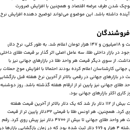
با کوچک شدن طرف عرضه اقتصاد و همچنین با افزایش ضرورت
ی آینده داشته باشد. این موضوع می‌تواند توضیح دهنده افزایش نرخ
 فروشندگان
روز گذشته، نرخ هر گرم طلای ۱۸ عیار از ۱۸‌میلیون تومان فراتر رفت و ۱۸‌میلیون و ۱۴۷ هزار تومان اعلام شد. به طور کلی، نرخ دلار،
در بازار داخلی طلا، سه عامل اصلی اثر گذار بر قیمت طلای داخلی
 داشت. از سوی دیگر قیمت هر واحد طلا در بازارهای جهانی نیز با
ی بازارهای جهانی کارشناسان اعلام کرده بودند احتمالا با افزایش موج حملات ب
 در بازار‌های جهانی در رقمی بالاتر از آخرین نرخ هفته قبل بازگشای
د طلای جهانی نیز پایین تر از ارقام هفته گذشته باشد. روز دوشنبه
کاری اکثر بازار‌های جهانی بود.
در زمان شروع به کار بازار‌های جهانی هر واحد نفت برنت در قیمت بیش از ۱۱۲ دلار باز شد که یک دلار بالاتر از آخرین قیمت هفته
گذشته بود و حتی در ادامه تا ارقامی بالاتر از ۱۱۴دلار نیز پیش روی کرد. همچنین، هر اونس طلا با قیمتی ۳۲دلار پایین تر از قیمت
آخرین روز کاری هفته گذشته باز شد. البته در ساعات بعدی قیمت هر واحد طلای جهانی تا بیش از ۴۷۰۰ دلار نیز پیش روی کرد. رقم
اعلام شده برای هر انس طلا در آخرین روز کاری هفته میلادی گذشته ۴ هزار و ۶۷۶ دلار ثبت شده بود که در زمان بازگشایی بازار‌ها در