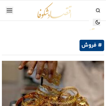
اقتصاد شکوفا
منو
اقتصاد شکوفا
یستن
جستجو
جستجو
# فروش
تولید
و
صنعت
انرژی
بانک،
بورس
و