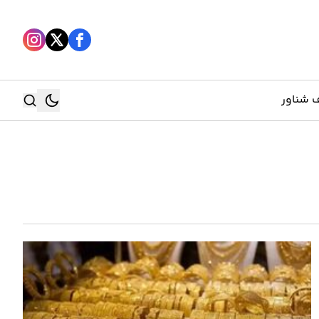
 شناور
جستجو
جستجو