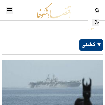
اقتصاد شکوفا
منو
اقتصاد شکوفا
یستن
جستجو
جستجو
# کشتی
تولید
و
صنعت
انرژی
بانک،
بورس
و