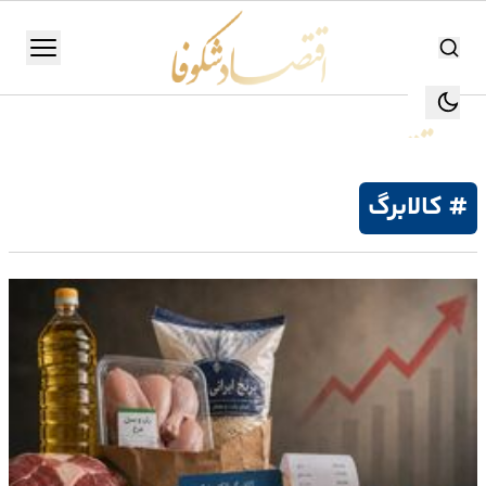
اقتصاد شکوفا
منو
اقتصاد شکوفا
یستن
جستجو
جستجو
# کالابرگ
تولید
و
صنعت
انرژی
بانک،
بورس
و