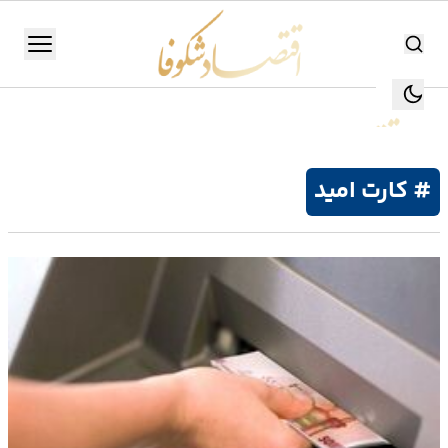
اقتصاد شکوفا
منو
اقتصاد شکوفا
یستن
جستجو
جستجو
# کارت امید
تولید
و
صنعت
انرژی
بانک،
بورس
و