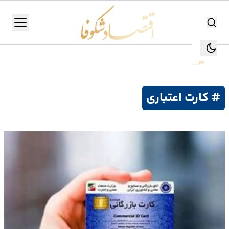
اقتصاد شکوفا
منو
اقتصاد شکوفا
یستن
جستجو
جستجو
# کارت اعتباری
تولید
و
صنعت
انرژی
بانک،
بورس
و