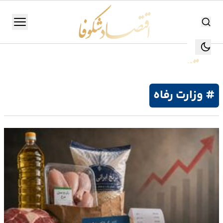
اقتصاد شکوفا
منو
اقتصاد شکوفا
یستن
جستجو
جستجو
# وزارت رفاه
تولید
و
صنعت
انرژی
بانک،
بورس
و