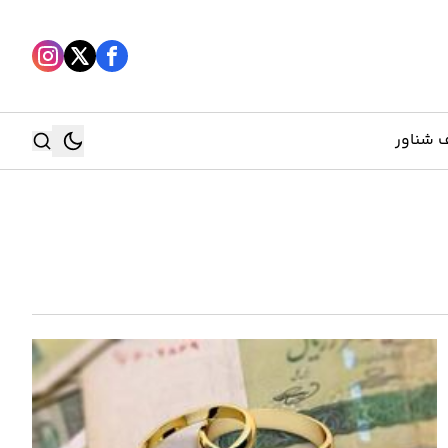
 شناور
جستجو
جستجو