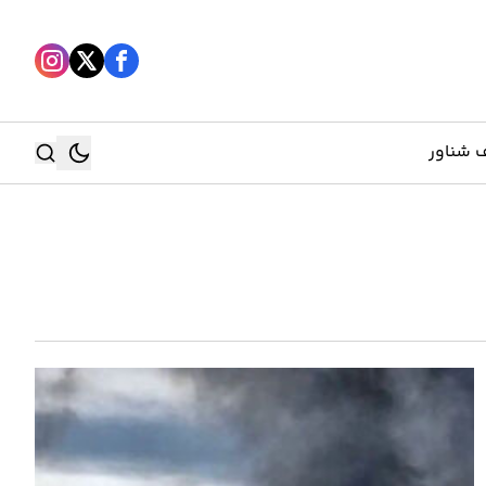
 شناور
جستجو
جستجو