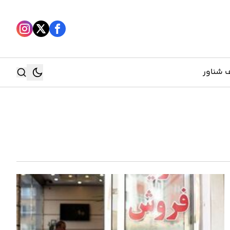
 شناور
جستجو
جستجو