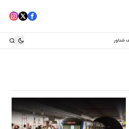
 شناور
جستجو
جستجو