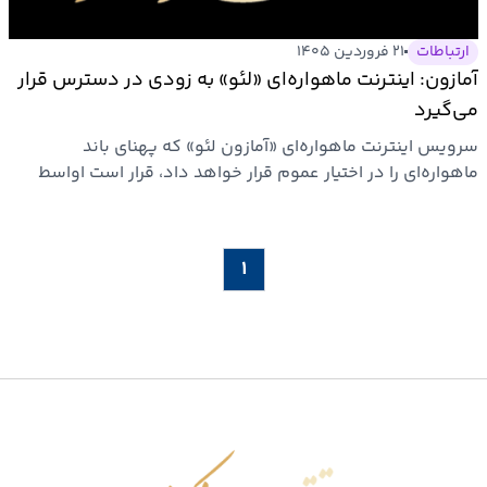
بیمه
ارتباطات
۲۱ فروردین ۱۴۰۵
اقتصاد
آمازون: اینترنت ماهواره‌ای «لئو» به زودی در دسترس قرار
جهان
می‌گیرد
سرویس اینترنت ماهواره‌ای «آمازون لئو» که پهنای باند
بازار
ماهواره‌ای را در اختیار عموم قرار خواهد داد، قرار است اواسط
و
سال…
تجارت
۱
کشاورزی
راه
و
مسکن
اقتصاد
اقتصاد شکوفا
ایران