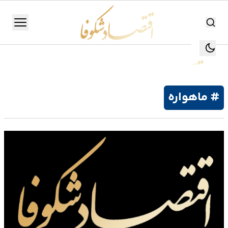
اقتصاد شکوفا
منو
اقتصاد شکوفا
یستن
جستجو
جستجو
# ماهواره
تولید
و
صنعت
انرژی
بانک،
بورس
و