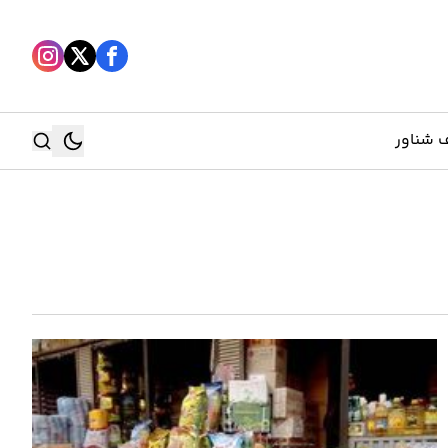
 شناور
جستجو
جستجو