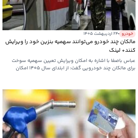
بیمه
اقتصاد
جهان
خودرو
۲۴ اردیبهشت ۱۴۰۵
مالکان چند خودرو می‌توانند سهمیه بنزین خود را ویرایش
بازار
کنند+ لینک
و
عباس باصفا با اشاره به امکان ویرایش تعیین سهمیه سوخت
تجارت
برای مالکان چند خودرویی گفت: از ابتدای سال ۱۴۰۵ امکان
درخواست…
کشاورزی
راه
و
مسکن
اقتصاد
ایران