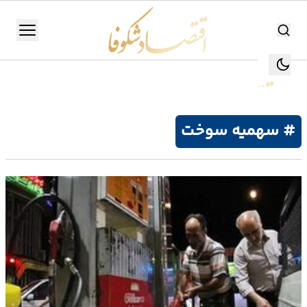
اقتصاد شکوفا
منو
اقتصاد شکوفا
یستن
جستجو
جستجو
# سهمیه سوخت
تولید
و
صنعت
انرژی
بانک،
بورس
و