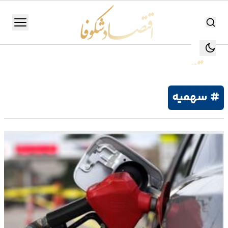
اقتصاد شکوفا
منو
اقتصاد شکوفا
یستن
جستجو
جستجو
# سهمیه
تولید
و
صنعت
انرژی
بانک،
بورس
و