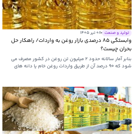
بیمه
اقتصاد
جهان
تولید و صنعت
۰۸ تیر ۱۴۰۵
وابستگی ۸۵ درصدی بازار روغن به واردات/ راهکار حل
بازار
بحران چیست؟
و
بنابر آمار سالانه حدود ۲ میلیون تن روغن در کشور مصرف می
تجارت
شود که ۹۰ درصد آن از طریق واردات روغن خام یا دانه های
روغنی…
کشاورزی
راه
و
مسکن
اقتصاد
ایران