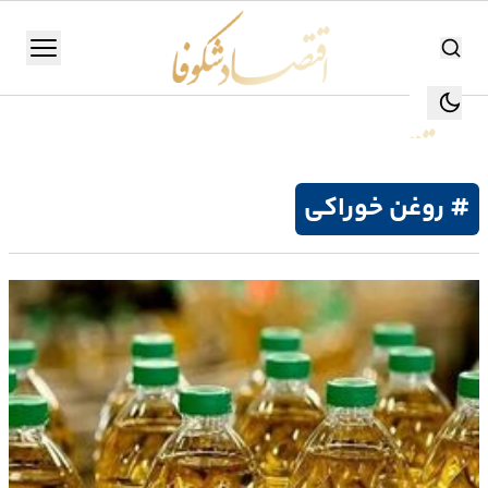
اقتصاد شکوفا
منو
اقتصاد شکوفا
یستن
جستجو
جستجو
# روغن خوراکی
تولید
و
صنعت
انرژی
بانک،
بورس
و