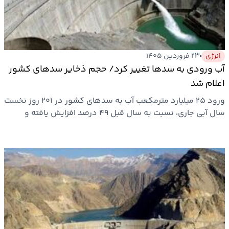
بیمه
اقتصاد
جهان
انرژی
۲۳ فروردین ۱۴۰۵
آب ورودی به سدها تغییر کرد/ حجم ذخایر سدهای کشور
بازار
اعلام شد
و
ورود ۲۵ میلیارد مترمکعب آب به سدهای کشور در ۲۰۱ روز نخست
تجارت
سال آبی جاری، نسبت به سال قبل ۴۹ درصد افزایش یافته و
حجم…
کشاورزی
راه
و
مسکن
اقتصاد
ایران