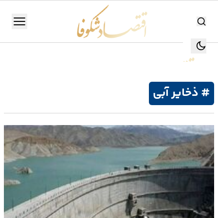
اقتصاد شکوفا
منو
اقتصاد شکوفا
یستن
جستجو
جستجو
# ذخایر آبی
تولید
و
صنعت
انرژی
بانک،
بورس
و