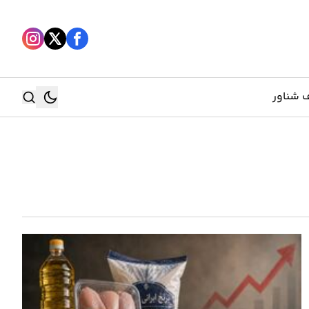
 شناور
جستجو
جستجو