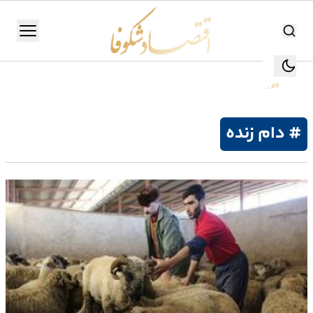
اقتصاد شکوفا
منو
اقتصاد شکوفا
یستن
جستجو
جستجو
# دام زنده
تولید
و
صنعت
انرژی
بانک،
بورس
و