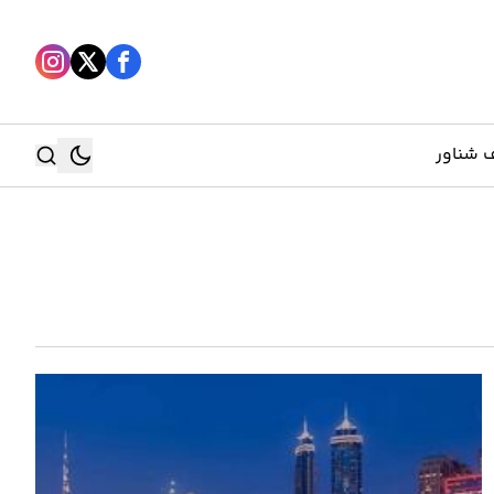
 شناور
جستجو
جستجو