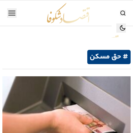
اقتصاد شکوفا
منو
اقتصاد شکوفا
یستن
جستجو
جستجو
# حق مسکن
تولید
و
صنعت
انرژی
بانک،
بورس
و