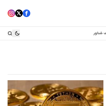
 شناور
جستجو
جستجو