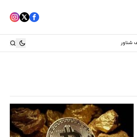
 شناور
جستجو
جستجو