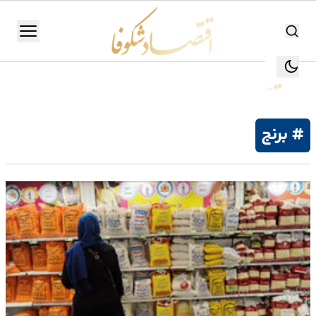
اقتصاد شکوفا
منو
اقتصاد شکوفا
یستن
جستجو
جستجو
# برنج
تولید
و
صنعت
انرژی
بانک،
بورس
و