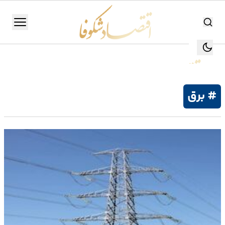
اقتصاد شکوفا
منو
اقتصاد شکوفا
یستن
جستجو
جستجو
# برق
تولید
و
صنعت
انرژی
بانک،
بورس
و