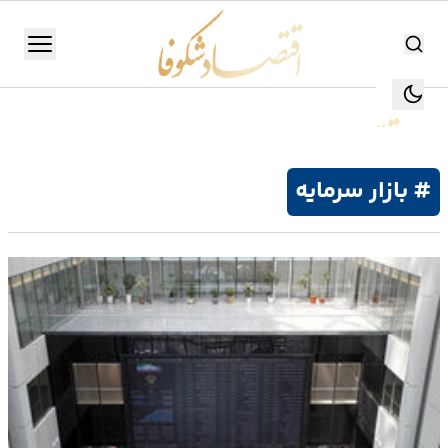
اقتصاد شکوفا
منو
اقتصاد شکوفا
یستن
جستجو
جستجو
# بازار سرمایه
تولید
و
صنعت
انرژی
بانک،
بورس
و