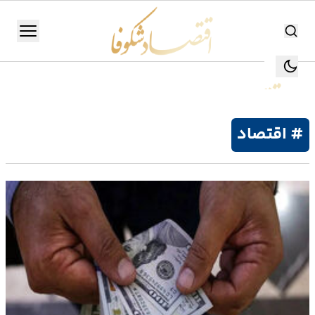
اقتصاد شکوفا
منو
اقتصاد شکوفا
یستن
جستجو
جستجو
# اقتصاد
تولید
و
صنعت
انرژی
بانک،
بورس
و