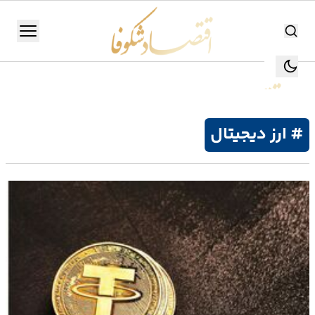
اقتصاد شکوفا
منو
اقتصاد شکوفا
یستن
جستجو
جستجو
# ارز دیجیتال
تولید
و
صنعت
انرژی
بانک،
بورس
و