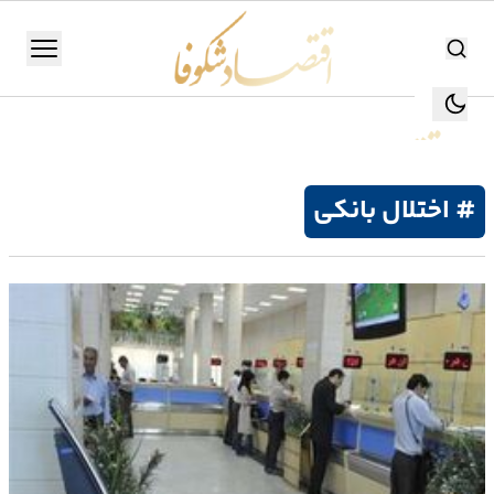
اقتصاد شکوفا
منو
اقتصاد شکوفا
یستن
جستجو
جستجو
# اختلال بانکی
تولید
و
صنعت
انرژی
بانک،
بورس
و