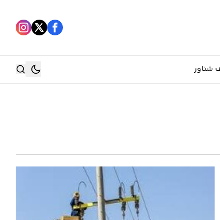
 شناور
جستجو
جستجو