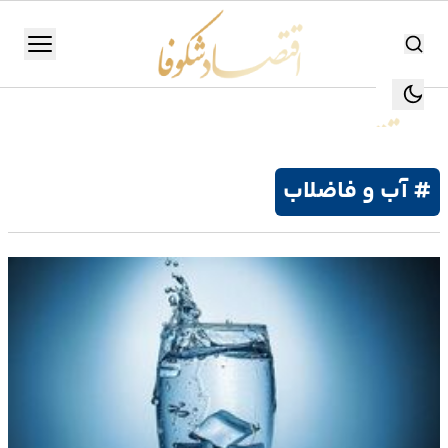
اقتصاد شکوفا
منو
اقتصاد شکوفا
یستن
جستجو
جستجو
# آب و فاضلاب
تولید
و
صنعت
انرژی
بانک،
بورس
و