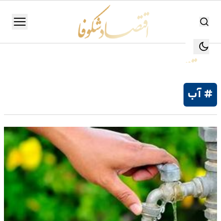
اقتصاد شکوفا
منو
اقتصاد شکوفا
یستن
جستجو
جستجو
# آب
تولید
و
صنعت
انرژی
بانک،
بورس
و