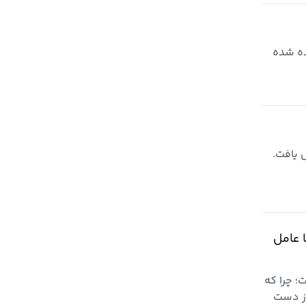
نده شده
یر کولرهای
ا عامل
؛ چرا که
از دست