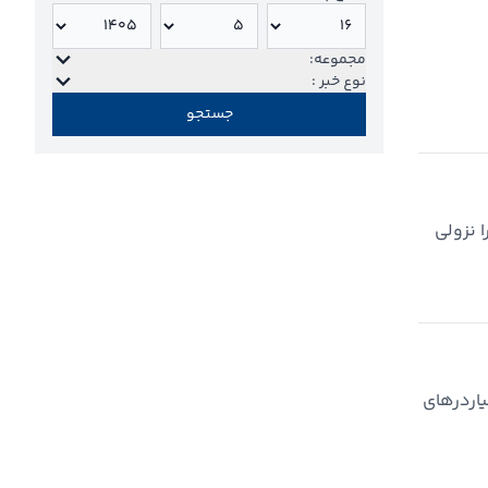
مجموعه:
نوع خبر :
جستجو
 نزولی
یاردرهای