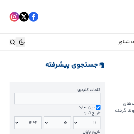
 شناور
جستجوی پیشرفته
جستجو
جستجو
کلمات کلیدی:
گ‌های
عین عبارت
وله گرفته
تاریخ آغاز:
شته
تاریخ پایان: