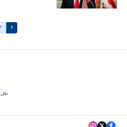
2
1
نقل و