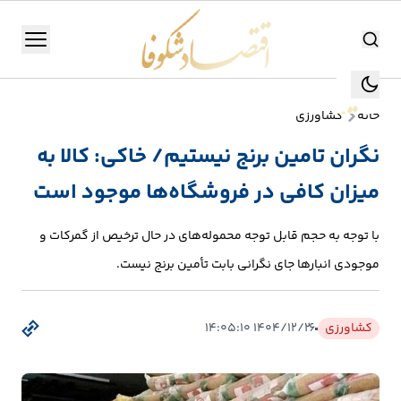
اقتصاد شکوفا
منو
اقتصاد شکوفا
خانه
کشاورزی
یستن
جستجو
نگران تامین برنج نیستیم/ خاکی: کالا به
جستجو
میزان کافی در فروشگاه‌ها موجود است
تولید
و
با توجه به حجم قابل توجه محموله‌های در حال ترخیص از گمرکات و
صنعت
موجودی انبارها جای نگرانی بابت تأمین برنج نیست.
انرژی
کشاورزی
۱۴۰۴/۱۲/۲۶ ۱۴:۰۵:۱۰
بانک،
بورس
و