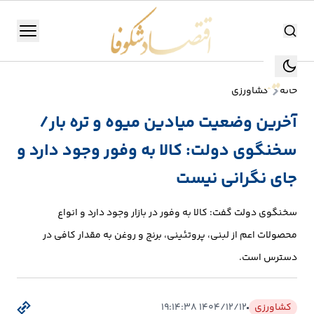
اقتصاد شکوفا
منو
اقتصاد شکوفا
خانه
کشاورزی
یستن
جستجو
آخرین وضعیت میادین میوه و تره بار/
جستجو
سخنگوی دولت: کالا به وفور وجود دارد و
تولید
و
جای نگرانی نیست
صنعت
سخنگوی دولت گفت: کالا به وفور در بازار وجود دارد و انواع
انرژی
محصولات اعم از لبنی، پروتئینی، برنج و روغن به مقدار کافی در
دسترس است.
بانک،
بورس
و
کشاورزی
۱۴۰۴/۱۲/۱۲ ۱۹:۱۴:۳۸