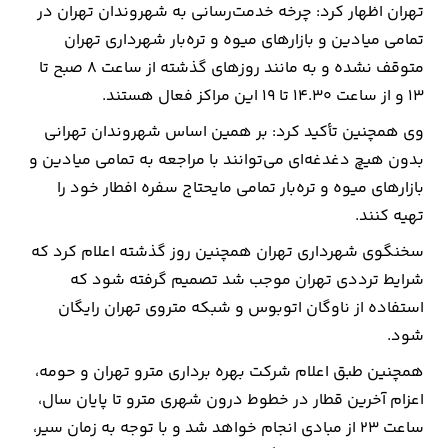
تهران اظهار کرد: چرخه خدمت‌رسانی به شهروندان تهران در
تمامی میادین و بازارهای میوه و تره‌بار شهرداری تهران
ارتباطات
متوقف نشده و به مانند روزهای گذشته از ساعت ۸ صبح تا
۱۳ و از ساعت ۱۴.۳۰ تا ۱۹ این مراکز فعال هستند.
خودرو
وی همچنین تأکید کرد: بر همین اساس شهروندان تهرانی
عمومی
بدون هیچ دغدغه‌ای می‌توانند با مراجعه به تمامی میادین و
بازارهای میوه و تره‌بار تمامی مایحتاج سفره افطار خود را
نوتیف
تهیه کنند.
شناور
سخنگوی شهرداری تهران همچنین روز گذشته اعلام کرد که
شرایط ترددی تهران موجب شد تصمیم گرفته شود که
استفاده از ناوگان اتوبوس و شبکه متروی تهران رایگان
شود.
همچنین طبق اعلام شرکت بهره برداری مترو تهران و حومه،
اعزام آخرین قطار در خطوط درون شهری مترو تا پایان سال،
ساعت ۲۳ از مبادی انجام خواهد شد و با توجه به زمان سیر،