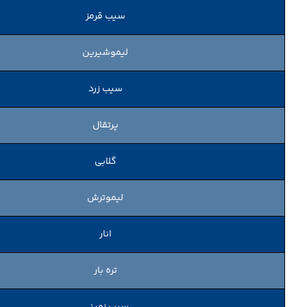
سیب قرمز
لیموشیرین
سیب زرد
پرتقال
گلابی
لیموترش
انار
تره بار
سیب زمینی