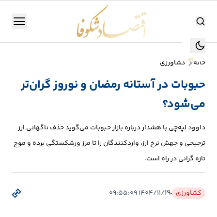
اقتصاد شکوفا
منو
اقتصاد شکوفا
خانه
کشاورزی
یستن
جستجو
حبوبات در آستانه رمضان و نوروز گران‌تر
جستجو
می‌شود؟
تولید
و
داوود لپه‌چی با هشدار درباره بازار حبوبات می‌گوید حذف ناگهانی ارز
صنعت
ترجیحی و جهش نرخ ارز، واردکنندگان را تا مرز ورشکستگی برده و موج
انرژی
تازه گرانی در راه است.
بانک،
کشاورزی
۱۴۰۴/۱۱/۲۹ ۰۹:۵۵:۰۹
بورس
و