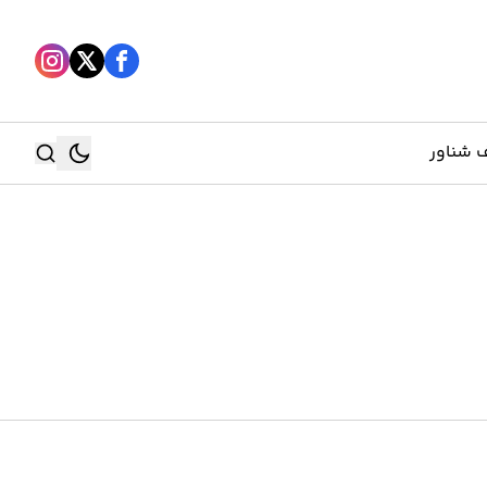
 شناور
جستجو
جستجو