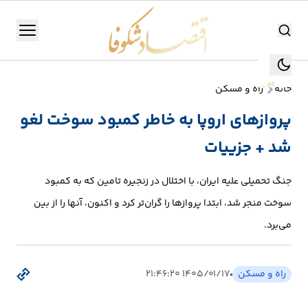
اقتصاد شکوفا
منو
اقتصاد شکوفا
خانه
راه و مسکن
یستن
جستجو
پروازهای اروپا به خاطر کمبود سوخت لغو
جستجو
شد + جزییات
تولید
و
جنگ تحمیلی علیه ایران، با اختلال در زنجیره تامین که به کمبود
صنعت
سوخت منجر شد، ابتدا پروازها را گران‌تر کرد و اکنون، آنها را از بین
انرژی
می‌برد.
بانک،
راه و مسکن
۱۴۰۵/۰۱/۱۷ ۲۱:۴۶:۲۰
بورس
و