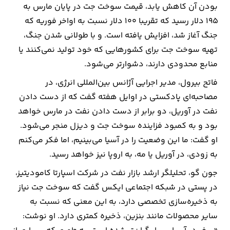
بودن آن کاهش یابد، قیمت سوخت جت در پایان مارس به
۱۹۵ دلار رسید که تقریبا ۱۰۰ دلار نسبت به اواخر فوریه که
ارتباطات
جنگ آغاز شد، افزایش یافته است. و با طولانی شدن جنگ،
تهیه سوخت جت برای کشورهایی که خود تولید نمی‌کنند یا
خودرو
منابع محدودی دارند، دشوارتر می‌شود.
عمومی
فاتح بیرول، مدیر اجرایی آژانس بین‌المللی انرژی، در
مصاحبه‌ای پادکستی در اوایل هفته گفت که از دست دادن
نوتیف
نفت در آوریل، دو برابر از دست دادن نفت در مارس خواهد
شناور
بود و به کمبود فزاینده سوخت جت و دیزل منجر می‌شود.
او گفت: ما این وضعیت را در آسیا می‌بینیم، اما فکر می‌کنم
به زودی، در آوریل یا مه، به اروپا نیز خواهد رسید.
جون گو، تحلیلگر ارشد بازار نفت در شرکت اسپارتا کامودیتیز،
در پستی در شبکه اجتماعی ایکس گفت که سوخت جت نیاز
به ذخیره‌سازی تخصصی دارد، به این معنی که نسبت به
سایر محصولات مانند بنزین، ذخیره کمتری دارد. او نوشت: