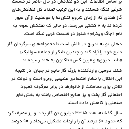
بر اساس اطلاعات، این دو نفتکش در حال حاضر در قسمت
شرقی تنگه هستند و به این ترتیب تعداد کل نفتکش‌های
ارتباطات
گاز هندی که از زمان شروع تنش‌ها با موفقیت از آن عبور
کرده‌اند به ۸ کشتی می‌رسد، در حالی که نفتکش سوم به
خودرو
نام «جاگ ویکرام» هنوز در قسمت غربی تنگه است.
عمومی
دهلی نو به تدریج در تلاش است تا محموله‌های سرگردان گاز
مایع خود را آزاد کند و چندین تانکر از جمله «سوالیک»،
نوتیف
«ناندا دیوی» و «پین گس» تاکنون به هند رسیده‌اند .
شناور
هند، دومین واردکننده بزرگ گاز مایع در جهان، در نتیجه
این اختلال با فشار اقتصادی عظیمی روبرو است و دولت در
تلاش برای محافظت از خانوارها در برابر هرگونه کمبود
احتمالی گاز پخت و پز، منابع اختصاص یافته به بخش‌های
صنعتی را کاهش داده است.
سال گذشته، هند ۳۳.۱۵ میلیون تن گاز پخت و پز مصرف کرد
که حدود ۶۰ درصد آن را واردات تشکیل می‌داد و ۹۰ درصد