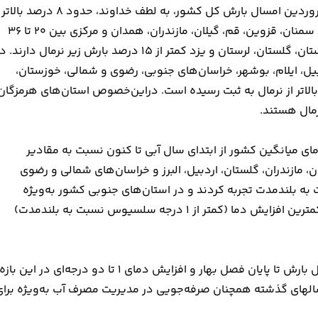
بر اساس آخرین اطلاعات سازمان هواشناسی کشور تا تاریخ 13 فروردین امسال بارش کل کشور، به لطف خداوند، حدود 8 درصد بالاتر
از نرمال گزارش شده است. این در حالی است که 8 استان تهران، سمنان، قزوین، قم، گیلان، مازندران، همدان و مرکزی بین 20 تا 36
درصد و 8 استان اصفهان، البرز، چهارمحال‌وبختیاری، فارس، کردستان، گلستان، لرستان و یزد کمتر از 15 درصد بارش زیر نرمال دارند
بیل، ایلام، بوشهر، خراسان‌های جنوبی، رضوی و شمالی، خوزستان،
الاتر از نرمال به ثبت رسیده است. دراین‌خصوص استان‌های هرمزگان
ی هم در کشور موید افرایش 1.4 درجه‌ای دمای میانگین کشور از ابتدای سال آبی تا کنون نسبت به مقادیر
 مازندران، گلستان، اردبیل، البرز و خراسان‌های شمالی و رضوی
 بیش از 2 درجه سلسیوس نسبت به بلندمدت تجربه کردند و در استان‌های جنوبی کشور به‌ویژه
هرمزگان، فارس، خوزستان، بوشهر و کهگیلویه و بویراحمد نیز کمترین افزایش دما (کمتر از 1 درجه سلسیوس نسبت به بلندمدت)
آخرین نقشه‌های هواشناسی نیز بر روند حفظ شرایط در حد نرمال بارش تا پایان فصل بهار و افزایش دمای 1 تا دو درجه‌ای در این بازه
د سالهای گذشته همچنان صرفه‌جویی در مدیریت مصرف آب به‌ویژه برای