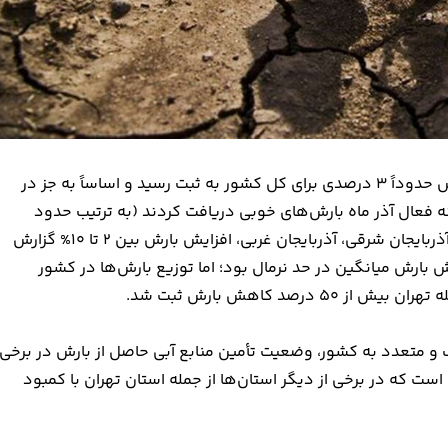
از ابتدای سال آبی (مهرماه 1404) تا پایان سال 1404 کاهش بارش حدوداً 3 درصدی برای کل کشور به ثبت رسید و اساساً به جز در
 فعال آذر ماه بارش‌های خوبی دریافت کردند (به ترتیب حدود
70%،60% و 30% فراتر از نرمال) و در استان‌های خراسان رضوی، آذربایجان شرقی، آذربایجان غربی، افزایش بارش بین 2 تا 10% گزارش
 بارش میانگین در حد نرمال بود؛ اما توزیع بارش‌ها در کشور
ه‌های بارشی متناوب و متعدد به کشور، وضعیت تأمین منابع آبی حاصل از بارش در برخی
 است که در برخی از دیگر استان‌ها از جمله استان تهران با کمبود