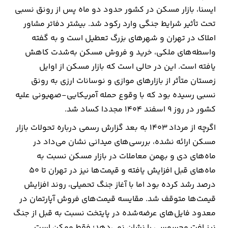
ایسنا، بازار مسکن در کشور حدود دو ماه پس از رونق نسبی
ارتباطات
تحت تأثیر شرایط جنگی وارد رکود شد. بیشتر دفاتر مشاور
املاک در تهران و شهرهای بزرگ تعطیل است و به گفته
خودرو
واسطه‌های ملکی، خرید و فروش مسکن به‌شدت کاهش
یافته است. این در حالی است که بازار مسکن از اوایل
عمومی
زمستان متأثر از بازارهای موازی و نوسانات ارزی به رونق
نسبی رسیده بود که با وقوع حمله آمریکایی-صهیونی علیه
نوتیف
کشور در روز ۹ اسفند ۱۴۰۴ مجددا کساد شد.
شناور
اگرچه از مرداد ۱۴۰۳ به بعد گزارش رسمی درباره تحولات بازار
مسکن ارائه نشده، بررسی‌های میدانی نشان می‌داد در
ماه‌های دی و بهمن معاملات در بازار مسکن نسبت به
ماه‌های قبل افزایش یافته و قیمت‌ها نیز در تهران تا ۵۰
درصد رشد کرده بود اما با آغاز جنگ تحمیلی، روند افزایش
قیمت‌ها متوقف شد. مقایسه قیمت‌های فروش آپارتمان در
معدود فایل‌های عرضه‌شده در پایتخت نسبت به قبل از جنگ
نیز افت محسوسی را نشان نمی‌دهد؛ فقط ممکن است