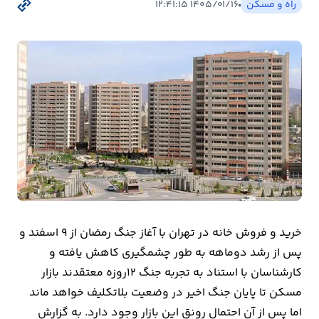
راه و مسکن
۱۴۰۵/۰۱/۱۶ ۱۲:۴۱:۱۵
بیمه
اقتصاد
جهان
بازار
و
تجارت
کشاورزی
راه
خرید و فروش خانه در تهران با آغاز جنگ رمضان از ۹ اسفند و
و
پس از رشد دو‌ماهه به طور چشمگیری کاهش یافته و
مسکن
کارشناسان با استناد به تجربه جنگ ۱۲روزه معتقدند بازار
مسکن تا پایان جنگ اخیر در وضعیت بلاتکلیف خواهد ماند
اقتصاد
اما پس از آن احتمال رونق این بازار وجود دارد. به گزارش
ایران