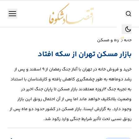
اقتصاد شکوفا
منو
اقتصاد شکوفا
خانه
راه و مسکن
یستن
جستجو
بازار مسکن تهران از سکه افتاد
جستجو
تولید
خرید و فروش خانه در تهران با آغاز جنگ رمضان از ۹ اسفند و پس از
و
رشد دو‌ماهه به طور چشمگیری کاهش یافته و کارشناسان با استناد
صنعت
به تجربه جنگ ۱۲روزه معتقدند بازار مسکن تا پایان جنگ اخیر در
وضعیت بلاتکلیف خواهد ماند اما پس از آن احتمال رونق این بازار
انرژی
وجود دارد. به گزارش ایسنا، بازار مسکن در کشور حدود دو ماه پس از
بانک،
رونق نسبی تحت تأثیر شرایط جنگی وارد رکود شد.
بورس
و