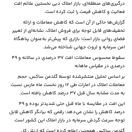
درگیری‌های منطقه‌ای، بازار املاک دبی نخستین علائم افت
فعالیت و کاهش قیمت را ثبت کرده است.
ارتباطات
گزارش‌ها حاکی از آن است که کاهش معاملات و ارائه
خودرو
تخفیف‌های قابل توجه برای فروش املاک، نشانه‌ای از تغییر
فضای روانی بازار است؛ بازاری که پیش‌تر به‌عنوان پناهگاه
عمومی
امن سرمایه و ثروت جهانی شناخته می‌شد.
سقوط محسوس معاملات؛ افت 37 درصدی در سالانه و 49
نوتیف
درصدی در مقیاس ماهانه
شناور
بر اساس تحلیل منتشرشده توسط گلدمن ساکس، حجم
معاملات املاک در امارات طی 12 روز نخست ماه مارس نسبت
به مدت مشابه سال قبل 37 درصد کاهش یافته است.
این افت در مقایسه با ماه قبل حتی شدیدتر بوده و 49
درصد کاهش را نشان می‌دهد؛ رقمی که بیانگر کاهش قابل
توجه سرعت گردش سرمایه در بازار املاک این کشور است.
گلدمن ساکس همچنین اعلام کرده است که ارزش کل