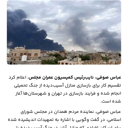
بیمه
اقتصاد
جهان
بازار
و
تجارت
کشاورزی
عباس صوفی، نایب‌رئیس کمیسیون عمران مجلس
، اعلام کرد
تقسیم کار برای بازسازی منازل آسیب‌دیده از جنگ تحمیلی
راه
انجام شده و فرایند بازسازی در تهران و شهرستان‌ها آغاز
و
شده است.
مسکن
عباس صوفی، نماینده مردم همدان در مجلس شورای
اقتصاد
اسلامی، در گفت وگویی با اشاره به تمهیدات اندیشیده شده
ایران
برای اسکان افرادی که منازل آنان در جنگ آسیب دیده یا