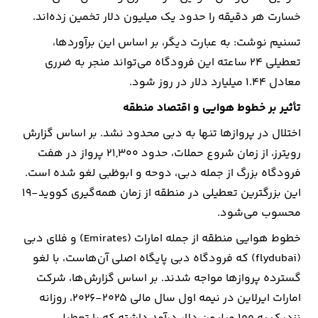
خسارت هر دقیقه را حدود یک میلیون دلار تخمین زده‌اند.
ارتباطات
تسنیم نوشت: به عبارت دیگر، بر اساس این برآوردها،
تعطیلی ۲۴ ساعته این فرودگاه می‌تواند منجر به ضرری
خودرو
معادل ۱.۴۴ میلیارد دلار در روز شود.
عمومی
تأثیر بر خطوط هوایی و اقتصاد منطقه
اختلال در پروازها تنها به دبی محدود نشد. بر اساس گزارش
نوتیف
رویترز، از زمان شروع حملات، حدود ۲۱,۳۰۰ پرواز در هفت
شناور
فرودگاه بزرگ از جمله دبی، دوحه و ابوظبی لغو شده است.
این بزرگترین تعطیلی در منطقه از زمان همه‌گیری کووید-۱۹
محسوب می‌شود.
خطوط هوایی منطقه از جمله امارات (Emirates) و فلای دبی
(flydubai) که فرودگاه دبی پایگاه اصلی آن‌هاست، با لغو
گسترده پروازها مواجه شدند. بر اساس گزارش‌ها، شرکت
امارات ایرلاین در نیمه اول سال مالی ۲۰۲۵-۲۰۲۶، روزانه