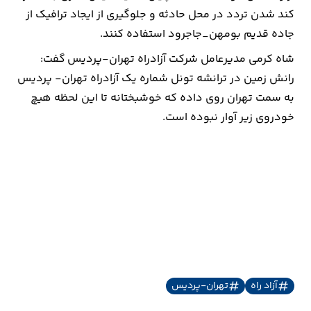
کند شدن تردد در محل حادثه و جلوگیری از ایجاد ترافیک از
ارتباطات
جاده قدیم بومهن_جاجرود استفاده کنند.
شاه کرمی مدیرعامل شرکت آزادراه تهران-پردیس گفت:
خودرو
رانش زمین در ترانشه تونل شماره یک آزادراه تهران- پردیس
به سمت تهران روی داده که خوشبختانه تا این لحظه هیچ
عمومی
خودروی زیر آوار نبوده است.
نوتیف
شناور
آزاد راه
تهران-پردیس