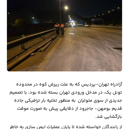
بیمه
اقتصاد
جهان
بازار
و
تجارت
کشاورزی
آزادراه تهران-پردیس که به علت ریزش کوه در محدوده
راه
تونل یک، در مدخل ورودی تهران بسته شده بود، با تصمیم
و
جدیدی از سوی متولیان به منظور تخلیه بار ترافیکی جاده
مسکن
قدیم بومهن- جاجرود از دقایقی پیش به صورت موقت
بازگشایی شد.
اقتصاد
از رانندگان خواسته شده تا پایان عملیات ایمن سازی به خاطر
ایران