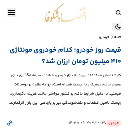
اقتصاد شکوفا
منو
اقتصاد شکوفا
خانه
خودرو
یستن
جستجو
قیمت روز خودرو؛ کدام خودروی مونتاژی
جستجو
410 میلیون تومان ارزان شد؟
تولید
و
کارشناسان معتقدند ورود به بازار خودرو با هدف سرمایه‌گذاری برای
صنعت
عموم مردم همچنان با ریسک همراه است، چراکه علاوه بر نوسانات
انرژی
قیمتی، به دلیل شرایط حاکم بر کشور عواملی مانند هزینه نگهداری،
ریسک تامین قطعات و نقدشوندگی نیز بر بازدهی این بازار اثرگذارند.
بانک،
بورس
خودرو
۱۴۰۴/۱۲/۲۶ ۱۴:۳۵:۲۹
و