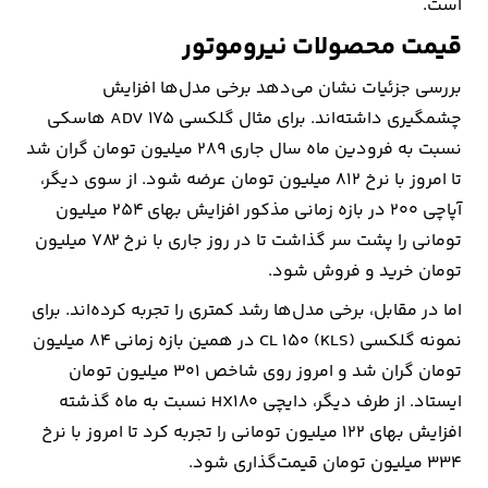
است.
قیمت محصولات نیروموتور
ارتباطات
بررسی جزئیات نشان می‌دهد برخی مدل‌ها ‌افزایش
خودرو
چشمگیری داشته‌اند. برای مثال گلکسی ADV 175 هاسکی
نسبت به فرودین ماه سال جاری 289 میلیون تومان گران شد
عمومی
تا امروز با نرخ 812 میلیون تومان عرضه شود. از سوی دیگر،
آپاچی 200 در بازه زمانی مذکور افزایش بهای 254 میلیون
نوتیف
تومانی را پشت سر گذاشت تا در روز جاری با نرخ 782 میلیون
شناور
تومان خرید و فروش شود.
اما در مقابل، برخی مدل‌ها رشد کمتری را تجربه کرده‌اند. برای
نمونه گلکسی CL 150 (KLS) در همین بازه زمانی 84 میلیون
تومان گران شد و امروز روی شاخص 301 میلیون تومان
ایستاد. از طرف دیگر، دایچی HX180 نسبت به ماه گذشته
افزایش بهای 122 میلیون تومانی را تجربه کرد تا امروز با نرخ
334 میلیون تومان قیمت‌گذاری شود.